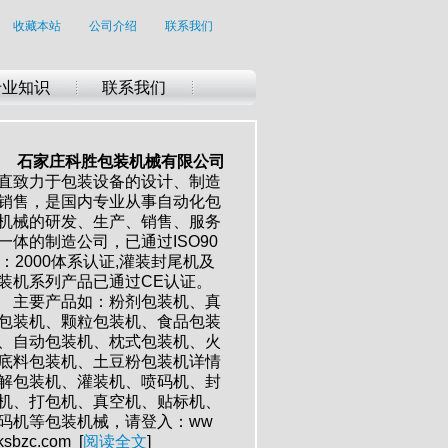
收藏本站
公司介绍
联系我们
专业知识
联系我们
石家庄科胜包装机械有限公司
直致力于包装设备的设计、制造
销售，是国内专业从事自动化包
机械的研发、生产、销售、服务
一体的制造公司，已通过ISO90
1：2000体系认证,灌装封尾机及
装机系列产品已通过CE认证。
要产品如：粉剂包装机、真
包装机、颗粒包装机、食品包装
、自动包装机、枕式包装机、火
底料包装机、土豆粉包装机详情
解包装机、灌装机、喷码机、封
机、打包机、真空机、贴标机、
码机等包装机械，请登入：ww
ksbzc.com [
阅读全文
]