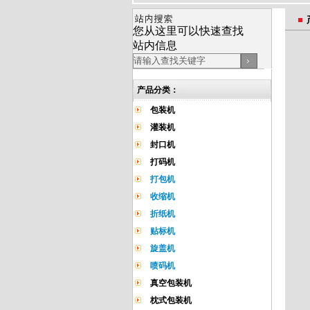
您从这里可以快速查找
站内信息
产品分类：
包装机
灌装机
封口机
打码机
打包机
收缩机
折纸机
贴标机
旋盖机
喷码机
真空包装机
枕式包装机