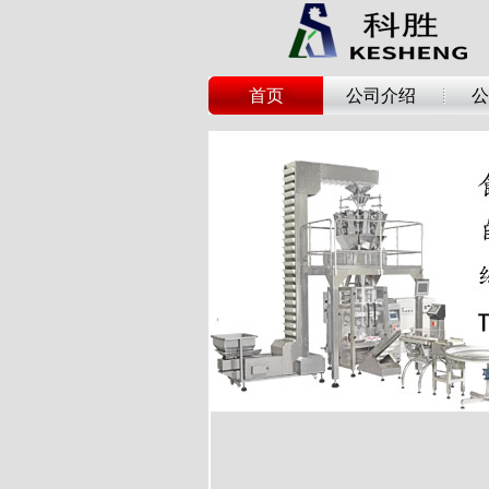
首页
公司介绍
公